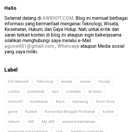
Hallo
Selamat datang di
AWIDIOT.COM
. Blog ini memuat berbagai
informasi yang bermanfaat mengenai Teknologi, Wisata,
Kesehatan, Hukum, dan Gaya Hidup. Nah, untuk kritik dan
saran terkait konten di blog ini ataupun ingin bekerjasama
silahkan menghubungi saya melalui e-Mail
agusw651@gmail.com
,
Whatsapp
ataupun Media sosial
yang saya miliki.
Label
Info Menarik
Teknologi
wisata
review
Honda
Lomba
pontianak
tips
Lifestyle
Al Islam
otomotif
kesehatan
Asus
samsung
Short Story
game
huawei
Komunitas Blogger Pontianak
kuliner
Hukum
JNE
My JNE
asuransi kendaraan
pontianak kota bersinar
unik
wedding pontianak