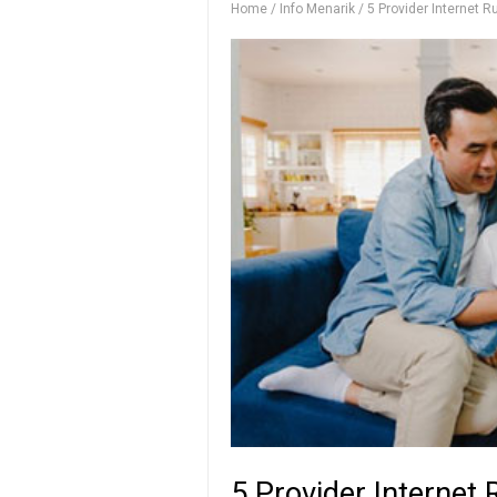
Home
/
Info Menarik
/
5 Provider Internet 
5 Provider Internet