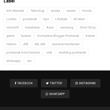
Label
Info Menarik
Teknologi
wisata
review
Honda
Lomba
pontianak
tips
Lifestyle
Al Islam
otomotif
kesehatan
Asus
samsung
Short Story
game
huawei
Komunitas Blogger Pontianak
kuliner
Hukum
JNE
My JNE
asuransi kendaraan
pontianak kota bersinar
unik
wedding pontianak
whatsapp
zte
FACEBOOK
TWITTER
INSTAGRAM
WHATSAPP