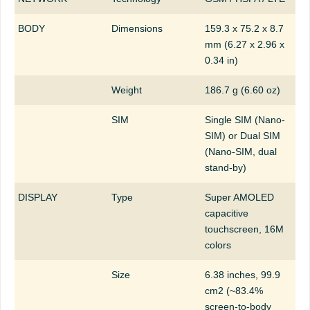
BODY
Dimensions
159.3 x 75.2 x 8.7
mm (6.27 x 2.96 x
0.34 in)
Weight
186.7 g (6.60 oz)
SIM
Single SIM (Nano-
SIM) or Dual SIM
(Nano-SIM, dual
stand-by)
DISPLAY
Type
Super AMOLED
capacitive
touchscreen, 16M
colors
Size
6.38 inches, 99.9
cm2 (~83.4%
screen-to-body