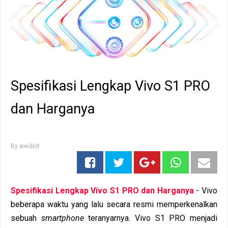
Spesifikasi Lengkap Vivo S1 PRO
dan Harganya
By
awidiot
Spesifikasi Lengkap Vivo S1 PRO dan Harganya
- Vivo
beberapa waktu yang lalu secara resmi memperkenalkan
sebuah
smartphone
teranyarnya. Vivo S1 PRO menjadi