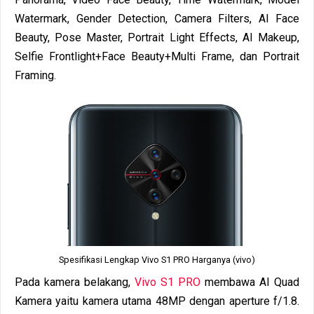
Watermark, Gender Detection, Camera Filters, AI Face
Beauty, Pose Master, Portrait Light Effects, AI Makeup,
Selfie Frontlight+Face Beauty+Multi Frame, dan Portrait
Framing.
Spesifikasi Lengkap Vivo S1 PRO Harganya (vivo)
Pada kamera belakang,
Vivo S1 PRO
membawa AI Quad
Kamera yaitu kamera utama 48MP dengan aperture f/1.8.