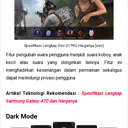
Spesifikasi Lengkap Vivo S1 PRO Harganya (vivo)
Fitur pengubah suara pengguna menjadi suara koboy, anak
kecil atau suara yang diinginkan lainnya. Fitur ini
menghadirkan kesenangan dalam permainan sekaligus
dapat melindungi privasi pengguna.
Artikel Teknologi Rekomendasi :
Spesifikasi Lengkap
Samsung Galaxy A70 dan Harganya
Dark Mode