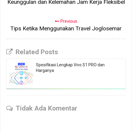
Keunggulan dan Kelemahan Jam Kerja Fleksibel
Previous
Tips Ketika Menggunakan Travel Joglosemar
Related Posts
Spesifikasi Lengkap Vivo S1 PRO dan
Harganya
Tidak Ada Komentar