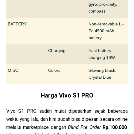
gyro, proximity,
compass
BATTERY
Non-removable Li-
Po 4500 mAh
battery
Charging
Fast battery
charging 18W
MISC
Colors
Glowing Black,
Crystal Blue
Harga Vivo S1 PRO
Vivo S1 PRO sudah mulai dipasarkan sejak beberapa
waktu yang lalu, dan kini sudah bisa dipesan secara online
melalui marketplace dengan
Blind Pre Order
Rp.100.000
.