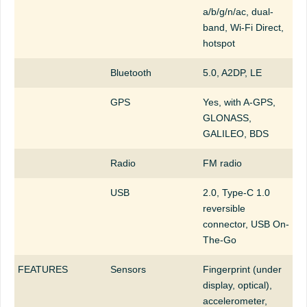
a/b/g/n/ac, dual-
band, Wi-Fi Direct,
hotspot
Bluetooth
5.0, A2DP, LE
GPS
Yes, with A-GPS,
GLONASS,
GALILEO, BDS
Radio
FM radio
USB
2.0, Type-C 1.0
reversible
connector, USB On-
The-Go
FEATURES
Sensors
Fingerprint (under
display, optical),
accelerometer,