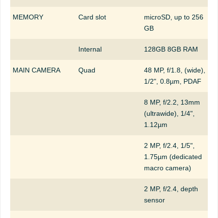
MEMORY
Card slot
microSD, up to 256
GB
Internal
128GB 8GB RAM
MAIN CAMERA
Quad
48 MP, f/1.8, (wide),
1/2", 0.8µm, PDAF
8 MP, f/2.2, 13mm
(ultrawide), 1/4",
1.12µm
2 MP, f/2.4, 1/5",
1.75µm (dedicated
macro camera)
2 MP, f/2.4, depth
sensor