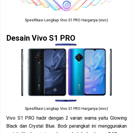
Spesifikasi Lengkap Vivo S1 PRO Harganya (vivo)
Desain Vivo S1 PRO
Spesifikasi Lengkap Vivo S1 PRO Harganya (vivo)
Vivo S1 PRO hadir dengan 2 varian warna yaitu Glowing
Black dan Crystal Blue. Bodi perangkat ini menggunakan