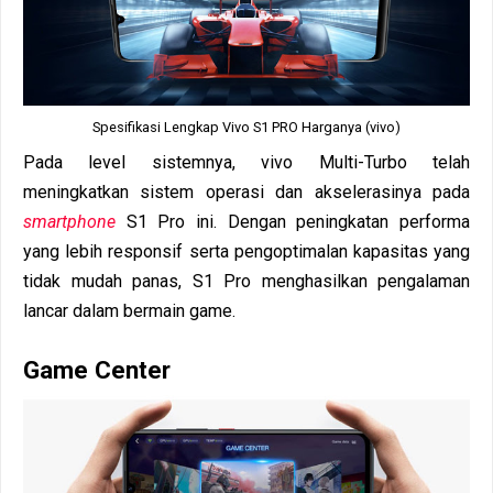
Spesifikasi Lengkap Vivo S1 PRO Harganya (vivo)
Pada level sistemnya, vivo Multi-Turbo telah
meningkatkan sistem operasi dan akselerasinya pada
smartphone
S1 Pro ini. Dengan peningkatan performa
yang lebih responsif serta pengoptimalan kapasitas yang
tidak mudah panas, S1 Pro menghasilkan pengalaman
lancar dalam bermain game.
Game Center