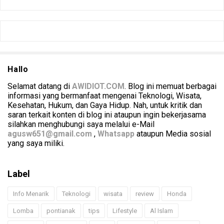
Hallo
Selamat datang di
AWIDIOT.COM
. Blog ini memuat berbagai
informasi yang bermanfaat mengenai Teknologi, Wisata,
Kesehatan, Hukum, dan Gaya Hidup. Nah, untuk kritik dan
saran terkait konten di blog ini ataupun ingin bekerjasama
silahkan menghubungi saya melalui e-Mail
agusw651@gmail.com
,
Whatsapp
ataupun Media sosial
yang saya miliki.
Label
Info Menarik
Teknologi
wisata
review
Honda
Lomba
pontianak
tips
Lifestyle
Al Islam